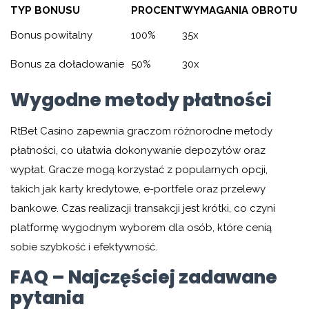
TYP BONUSU
PROCENT
WYMAGANIA OBROTU
Bonus powitalny
100%
35x
Bonus za doładowanie
50%
30x
Wygodne metody płatności
RtBet Casino zapewnia graczom różnorodne metody
płatności, co ułatwia dokonywanie depozytów oraz
wypłat. Gracze mogą korzystać z popularnych opcji,
takich jak karty kredytowe, e-portfele oraz przelewy
bankowe. Czas realizacji transakcji jest krótki, co czyni
platformę wygodnym wyborem dla osób, które cenią
sobie szybkość i efektywność.
FAQ – Najczęściej zadawane
pytania