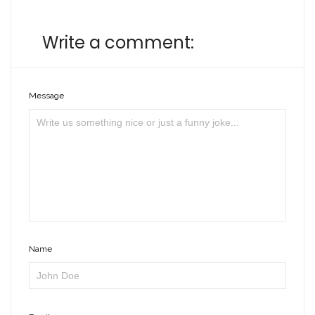
Write a comment:
Message
Name