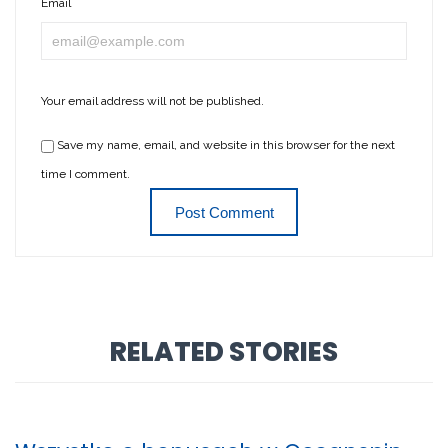
Email
Your email address will not be published.
Save my name, email, and website in this browser for the next
time I comment.
RELATED STORIES
April 7, 2026
Comment
0
