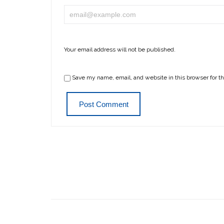
Your email address will not be published.
Save my name, email, and website in this browser for t