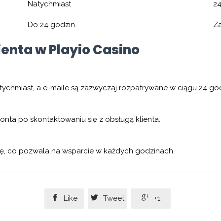
Natychmiast
2
Do 24 godzin
Z
ienta w Playio Casino
chmiast, a e-maile są zazwyczaj rozpatrywane w ciągu 24 god
onta po skontaktowaniu się z obsługą klienta.
bę, co pozwala na wsparcie w każdych godzinach.



Like
Tweet
+1