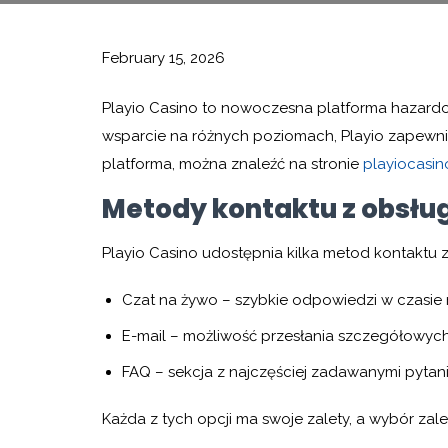
February 15, 2026
Playio Casino to nowoczesna platforma hazardow
wsparcie na różnych poziomach, Playio zapewnia
platforma, można znaleźć na stronie
playiocasin
Metody kontaktu z obsług
Playio Casino udostępnia kilka metod kontaktu 
Czat na żywo – szybkie odpowiedzi w czasie
E-mail – możliwość przesłania szczegółowyc
FAQ – sekcja z najczęściej zadawanymi pytan
Każda z tych opcji ma swoje zalety, a wybór zale