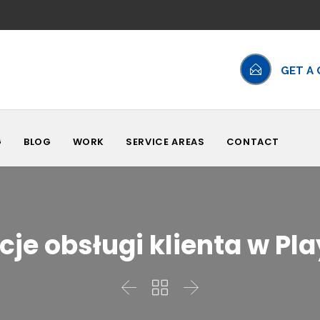

GET A 
Skip
G
BLOG
WORK
SERVICE AREAS
CONTACT
to
content
cje obsługi klienta w Pl


