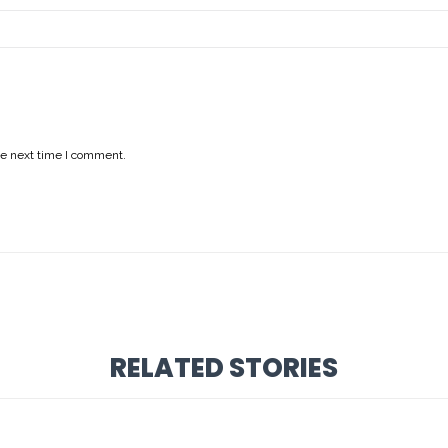
he next time I comment.
RELATED STORIES