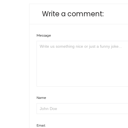
Write a comment:
Message
Name
Email