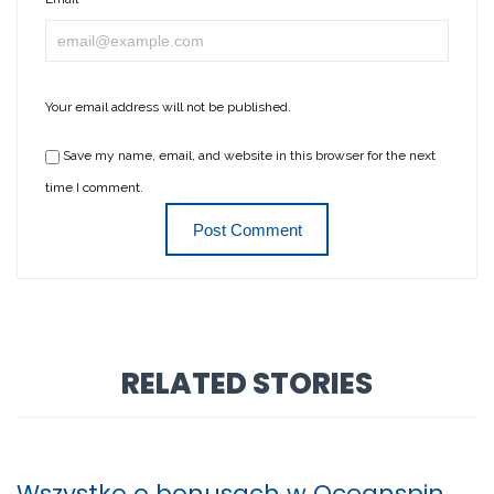
Your email address will not be published.
Save my name, email, and website in this browser for the next
time I comment.
RELATED STORIES
April 7, 2026
Comment
0

Wszystko o bonusach w Oceanspin