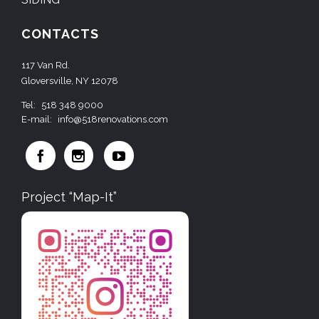
CONTACTS
117 Van Rd.
Gloversville, NY 12078
Tel:
518 348 9000
E-mail:
info@518renovations.com



Project “Map-It”