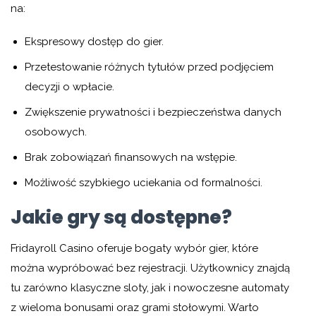
na:
Ekspresowy dostęp do gier.
Przetestowanie różnych tytułów przed podjęciem
decyzji o wpłacie.
Zwiększenie prywatności i bezpieczeństwa danych
osobowych.
Brak zobowiązań finansowych na wstępie.
Możliwość szybkiego uciekania od formalności.
Jakie gry są dostępne?
Fridayroll Casino oferuje bogaty wybór gier, które
można wypróbować bez rejestracji. Użytkownicy znajdą
tu zarówno klasyczne sloty, jak i nowoczesne automaty
z wieloma bonusami oraz grami stołowymi. Warto