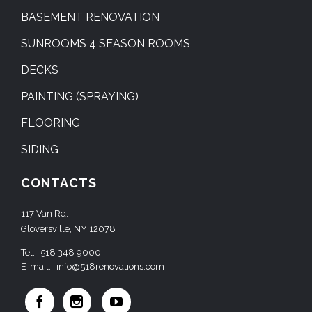
BASEMENT RENOVATION
SUNROOMS 4 SEASON ROOMS
DECKS
PAINTING (SPRAYING)
FLOORING
SIDING
CONTACTS
117 Van Rd.
Gloversville, NY 12078
Tel:
518 348 9000
E-mail:
info@518renovations.com


