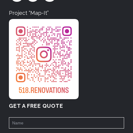
Project “Map-It”
GET A FREE QUOTE