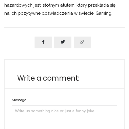
hazardowych jest istotnym atutem, który przekłada się
na ich pozytywne doświadczenia w świecie iGaming.



Write a comment:
Message