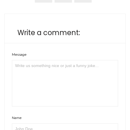
Write a comment:
Message
Name