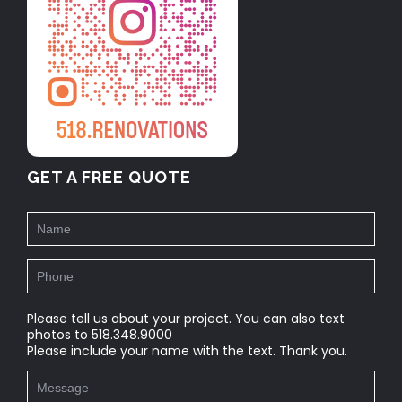
GET A FREE QUOTE
Please tell us about your project. You can also text
photos to 518.348.9000
Please include your name with the text. Thank you.